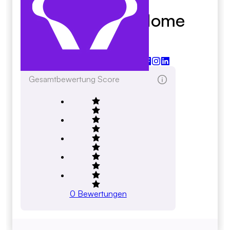
All For Kids Home
Health
allforkidshealth.com
Gesamtbewertung Score
0
Bewertungen