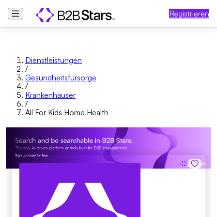
Registrieren
Dienstleistungen
/
Gesundheitsfürsorge
/
Krankenhäuser
/
All For Kids Home Health