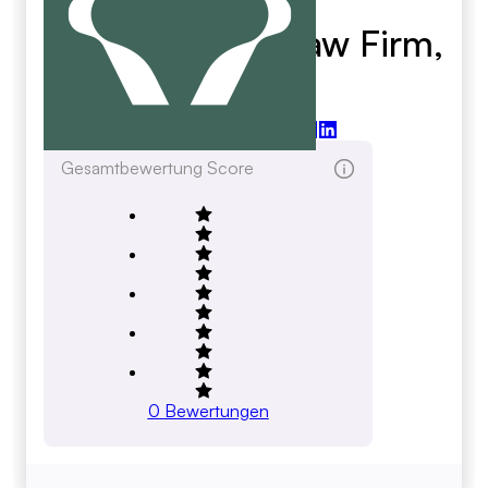
Barkhordarian Law Firm,
Pc
barklawfirm.com
Gesamtbewertung Score
0
Bewertungen