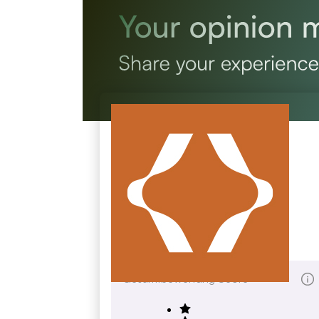
Bernardo Wills
bernardowills.com
Gesamtbewertung Score