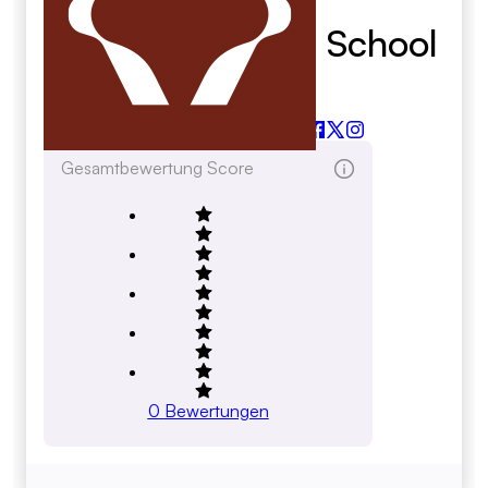
Calcasieu Parish School
Board
calcasieusalestax.org
Gesamtbewertung Score
0
Bewertungen