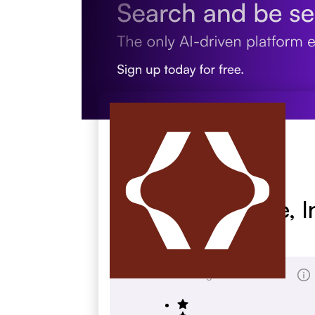
Sunland Produce, I
sunlandproduce.com
Gesamtbewertung Score