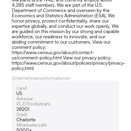
4,285 staff members. We are part of the U.S.
Department of Commerce and overseen by the
Economics and Statistics Administration (ESA). We
honor privacy, protect confidentiality, share our
expertise globally, and conduct our work openly. We
are guided on this mission by our strong and capable
workforce, our readiness to innovate, and our
abiding commitment to our customers. View our
comment policy:
https://www.census.gov/about/contact-
us/comment-policy.html View our privacy policy:
https://www.census.gov/about/policies/privacy/privacy-
policy.html
Unternehmensinformationen
Land
US
Adresse
PLZ/Postleitzahl
28201
Stadt
Charlotte
Mitarbeiterzahl
5000+