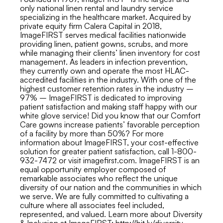
only national linen rental and laundry service
specializing in the healthcare market. Acquired by
private equity firm Calera Capital in 2018,
ImageFIRST serves medical facilities nationwide
providing linen, patient gowns, scrubs, and more
while managing their clients’ linen inventory for cost
management. As leaders in infection prevention,
they currently own and operate the most HLAC-
accredited facilities in the industry. With one of the
highest customer retention rates in the industry –
97% – ImageFIRST is dedicated to improving
patient satisfaction and making staff happy with our
white glove service! Did you know that our Comfort
Care gowns increase patients’ favorable perception
of a facility by more than 50%? For more
information about ImageFIRST, your cost-effective
solution for greater patient satisfaction, call 1-800-
932-7472 or visit imagefirst.com. ImageFIRST is an
equal opportunity employer composed of
remarkable associates who reflect the unique
diversity of our nation and the communities in which
we serve. We are fully committed to cultivating a
culture where all associates feel included,
represented, and valued. Learn more about Diversity
& Inclusion at ImageFIRST: http://bit.ly/diversity-