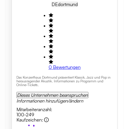
DE
Dortmund
0
Bewertungen
Das Konzerthaus Dortmund präsentiert Klassik, Jazz und Pop in
herausragender Akustik. Informationen zu Programm und
Online-Tickets.
Dieses Unternehmen beanspruchen
Informationen hinzufügen/ändern
Mitarbeiteranzahl
:
100-249
Kaufzeichen
: