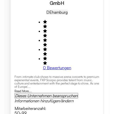
GmbH
DE
Hamburg
0
Bewertungen
From intimate club shows to massive arena concerts to premium
experiential events, FKP Scorpio provides talent from music,
culture and entertainment with the perfect stage to shine. As one
of Europe’...
Read More...
Dieses Unternehmen beanspruchen
Informationen hinzufügen/ändern
Mitarbeiteranzahl
:
50-99