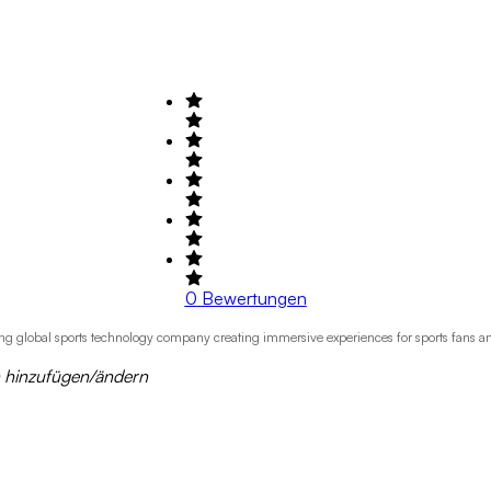
0
Bewertungen
lobal sports technology company creating immersive experiences for sports fans and be
n hinzufügen/ändern