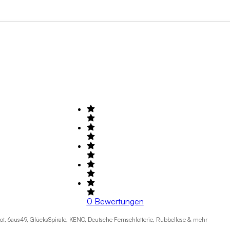
Suche nach Tätigkeitsfeld
+1
0
Bewertungen
kpot, 6aus49, GlücksSpirale, KENO, Deutsche Fernsehlotterie, Rubbellose & mehr