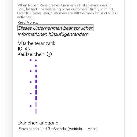
When Robert Reiss created Germany’s first sit-stand desk in
1910, he had “the wellbeing of his customers” firmly in mind.
Over 100 years later, customers are still the main focus of REISS’
activities....
Read More...
Dieses Unternehmen beanspruchen
Informationen hinzufügen/ändern
Mitarbeiteranzahl
:
10-49
Kaufzeichen
:
Branchenkategorie
:
Einzelhandel und Großhandel (Vertrieb)
Möbel