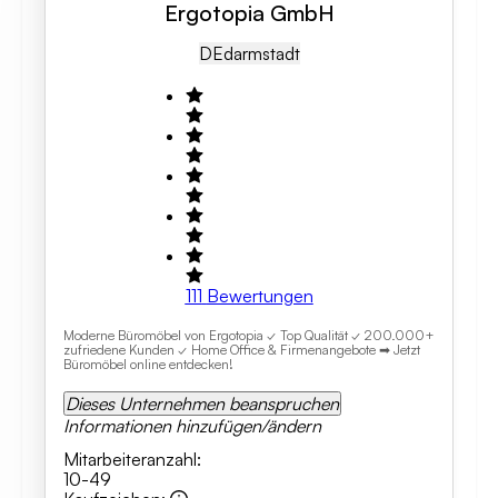
Ergotopia GmbH
DE
Darmstadt
111
Bewertungen
Moderne Büromöbel von Ergotopia ✓ Top Qualität ✓ 200.000+
zufriedene Kunden ✓ Home Office & Firmenangebote ➡ Jetzt
Büromöbel online entdecken!
Dieses Unternehmen beanspruchen
Informationen hinzufügen/ändern
Mitarbeiteranzahl
:
10-49