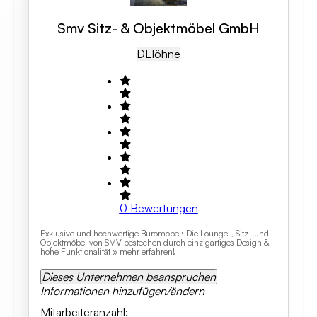
Smv Sitz- & Objektmöbel GmbH
DE
Löhne
0
Bewertungen
Exklusive und hochwertige Büromöbel: Die Lounge-, Sitz- und
Objektmöbel von SMV bestechen durch einzigartiges Design &
hohe Funktionalität » mehr erfahren!
Dieses Unternehmen beanspruchen
Informationen hinzufügen/ändern
Mitarbeiteranzahl
: