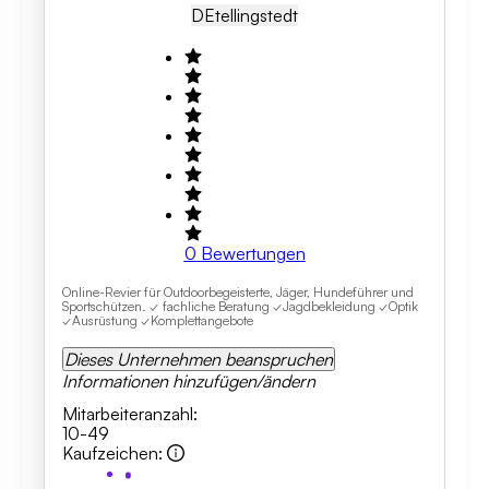
DE
Tellingstedt
0
Bewertungen
Online-Revier für Outdoorbegeisterte, Jäger, Hundeführer und
Sportschützen. ✓ fachliche Beratung ✓Jagdbekleidung ✓Optik
✓Ausrüstung ✓Komplettangebote
Dieses Unternehmen beanspruchen
Informationen hinzufügen/ändern
Mitarbeiteranzahl
:
10-49
Kaufzeichen
: