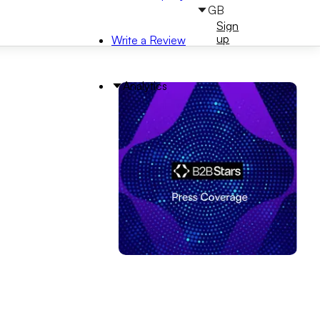
GB
Sign
Sign
in
up
Write a Review
Analytics