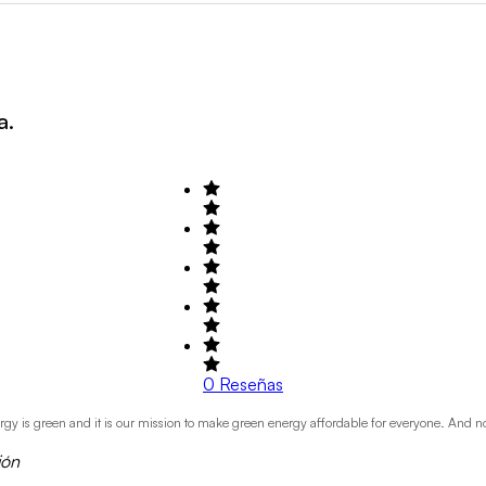
a.
0
Reseñas
ergy is green and it is our mission to make green energy affordable for everyone. And 
ión