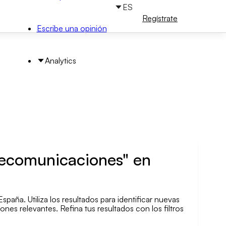
ES
Iniciar
Regístrate
sesión
Escribe una opinión
Analytics
elecomunicaciones" en
scar por área
aña. Utiliza los resultados para identificar nuevas
nes relevantes. Refina tus resultados con los filtros