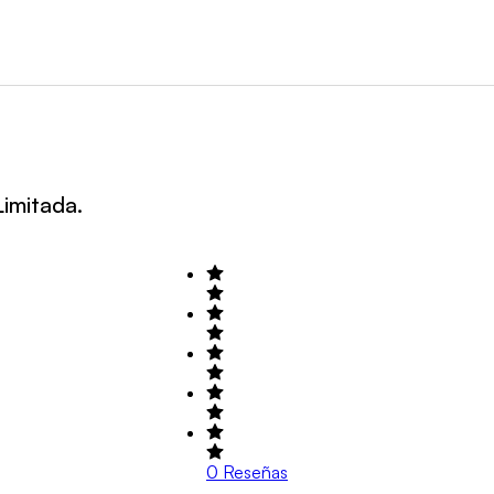
Buscar por Área de actividad
+1
imitada.
0
Reseñas