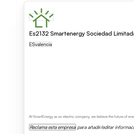
Es2132 Smartenergy Sociedad Limitad
ES
Valencia
At SmartEnergy as an electric company, we believe the future of en
Reclama esta empresa
para añadir/editar informac