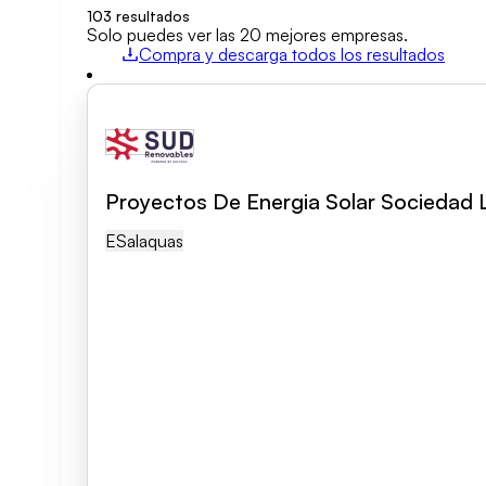
103
resultados
Áreas de actividad
Solo puedes ver las 20 mejores empresas.
Compra y descarga todos los resultados
Categoría de empresa
Proyectos De Energia Solar Sociedad L
Borrar búsqueda
ES
Alaquas