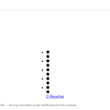
Buscar por Área de actividad
+1
0
Reseñas
Rs – driving innovation across healthcare and life sciences.