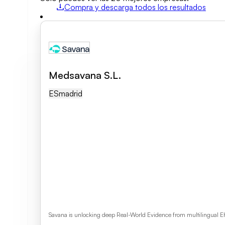
Compra y descarga todos los resultados
Áreas de actividad
Categoría de empresa
Medsavana S.L.
Borrar búsqueda
ES
Madrid
Savana is unlocking deep Real-World Evidence from multilingual EH