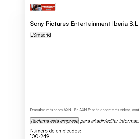
Sony Pictures Entertainment Iberia S.L
ES
Madrid
Descubre más sobre AXN . En AXN España encontrarás vídeos, conteni
Reclama esta empresa
para añadir/editar informac
Número de empleados
:
100-249