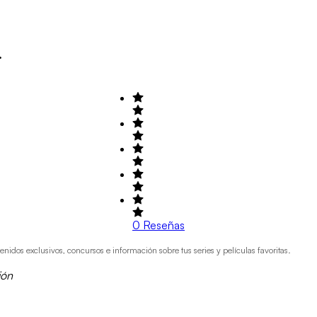
.
0
Reseñas
dos exclusivos, concursos e información sobre tus series y películas favoritas.
ión