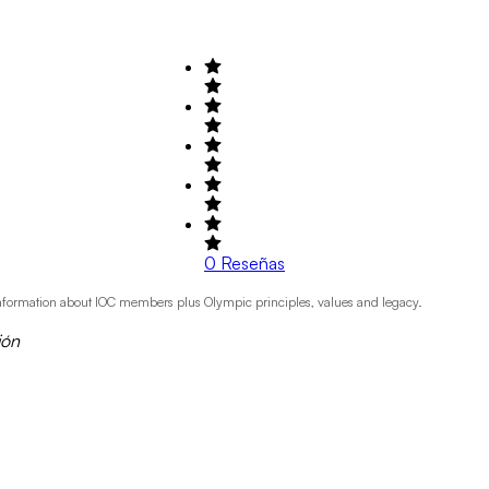
0
Reseñas
, information about IOC members plus Olympic principles, values and legacy.
ión