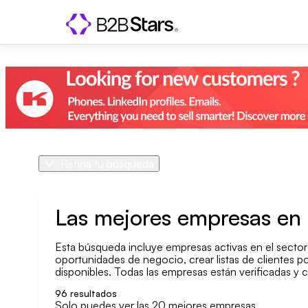
Refina tu búsqueda
Producto
País
Las mejores empresas en 
Esta búsqueda incluye empresas activas en el sector 
Área geográfica
oportunidades de negocio, crear listas de clientes po
disponibles. Todas las empresas están verificadas y 
Tamaño de la empresa
96
resultados
Solo puedes ver las 20 mejores empresas.