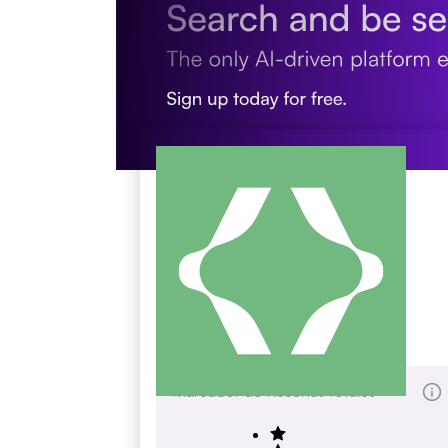
Bob Rudd
bobrudd.co.uk
Marcador de Reseñas totales