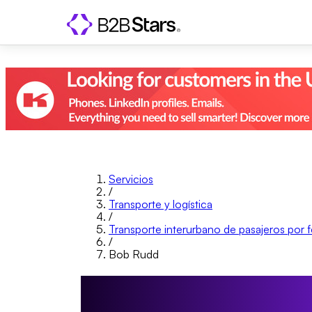
Servicios
/
Transporte y logística
/
Transporte interurbano de pasajeros por fe
/
Bob Rudd