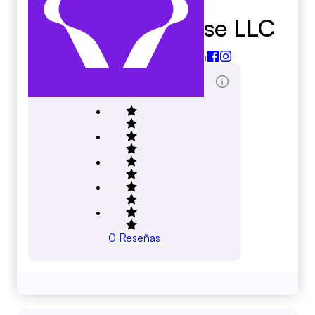
Chloes Playhouse LLC
chloesplayhouse.com
Marcador de Reseñas totales
0
Reseñas