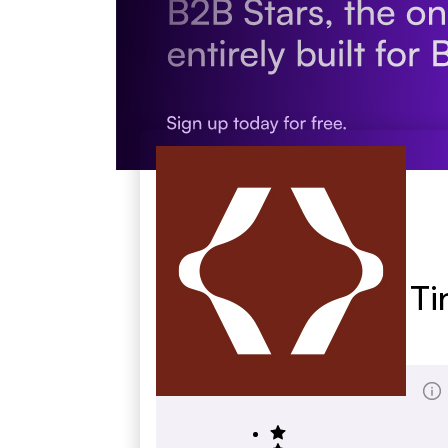
Kita Pünktchens Ti
kita-pueti.de
Marcador de Reseñas totales