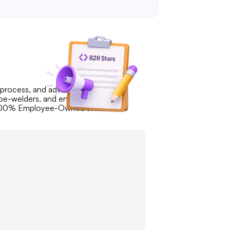
er, process, and advanced technology
pipe-welders, and engineers. We hold
mp. 100% Employee-Owned since 2020