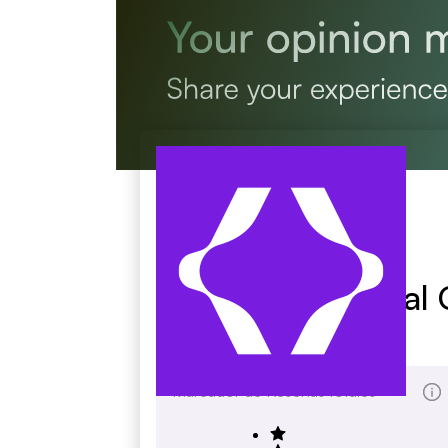
Notch Mechanical 
notch.com
Marcador de Reseñas totales