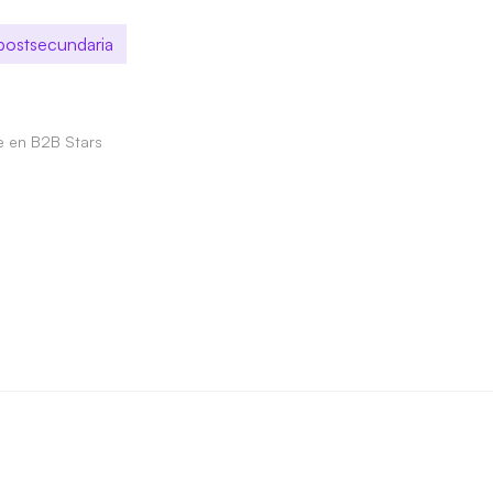
postsecundaria
le en B2B Stars