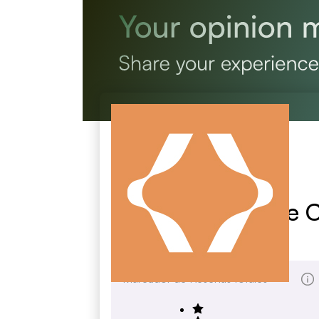
Smith College Ce 
smith.edu
Marcador de Reseñas totales