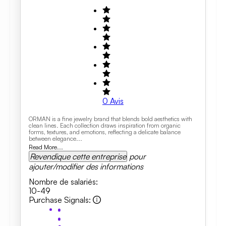
0
Avis
ORMAN is a fine jewelry brand that blends bold aesthetics with
clean lines. Each collection draws inspiration from organic
forms, textures, and emotions, reflecting a delicate balance
between elegance...
Read More...
Revendique cette entreprise
pour
ajouter/modifier des informations
Nombre de salariés
:
10-49
Purchase Signals
: