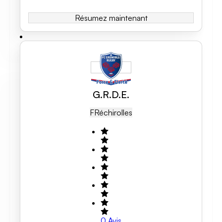
Résumez maintenant
G.R.D.E.
FR
Échirolles
0
Avis