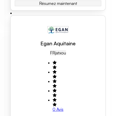
Résumez maintenant
Egan Aquitaine
FR
Jatxou
0
Avis