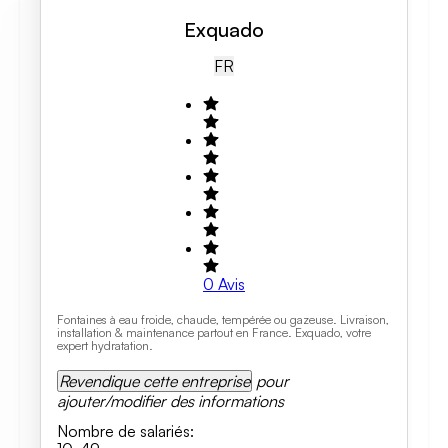
Exquado
FR
0
Avis
Fontaines à eau froide, chaude, tempérée ou gazeuse. Livraison,
installation & maintenance partout en France. Exquado, votre
expert hydratation.
Revendique cette entreprise
pour
ajouter/modifier des informations
Nombre de salariés
: