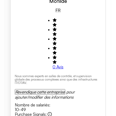
Motilde
FR
0
Avis
Nous sommes experts en salles de contrôle, et supervision
globale des processus complexes ainsi que des infrastructures
IT/OT/AV.
Revendique cette entreprise
pour
ajouter/modifier des informations
Nombre de salariés
:
10-49
Purchase Signals
: