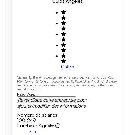
US
Los Angeles
0
Avis
GameFly, the #1 video game rental service. Rent and buy PS5,
PS4, Switch 2, Switch, Xbox Series X, Xbox One, 4k UHD, Blu-ray
and more. Plus Consoles, Controllers, Accessories, Collectibles
and Arcades...
Read More...
Revendique cette entreprise
pour
ajouter/modifier des informations
Nombre de salariés
:
100-249
Purchase Signals
: