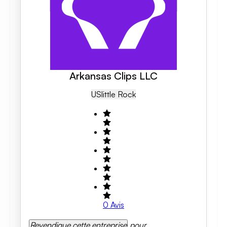
Arkansas Clips LLC
US
Little Rock
0
Avis
Revendique cette entreprise
pour