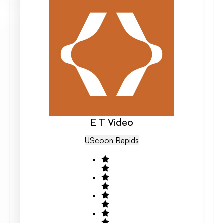
E T Video
US
Coon Rapids