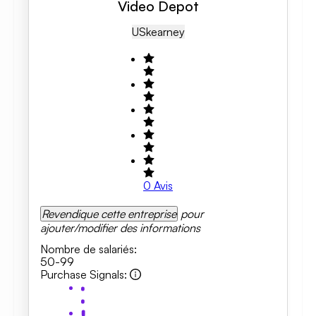
Video Depot
US
Kearney
0
Avis
Revendique cette entreprise
pour
ajouter/modifier des informations
Nombre de salariés
:
50-99
Purchase Signals
: