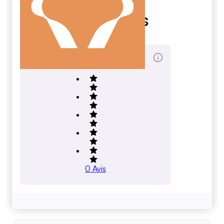
Ajna Labs
ajna.finance
Total des évaluations
0
Avis