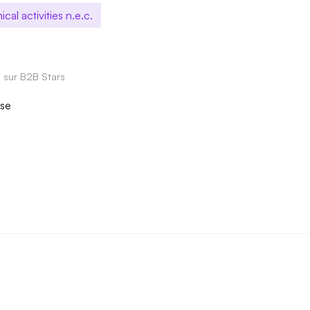
cal activities n.e.c.
e sur B2B Stars
ise