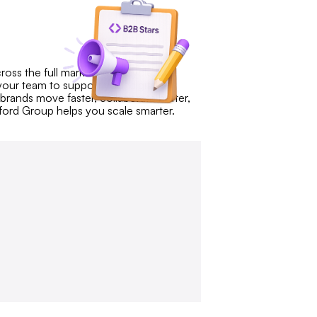
oss the full marketing lifecycle. We
your team to support your digital
brands move faster, collaborate better,
ford Group helps you scale smarter.