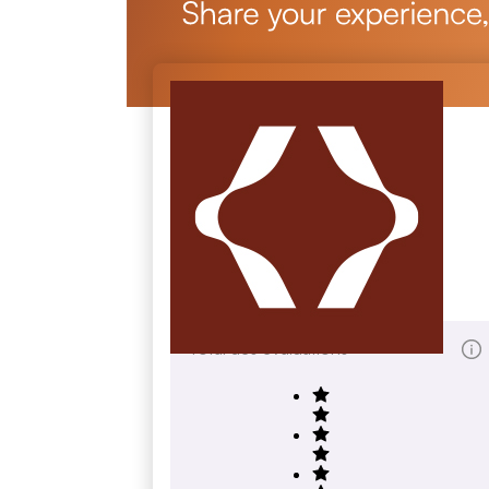
Crawford Group
crawfordgroup.com
Total des évaluations