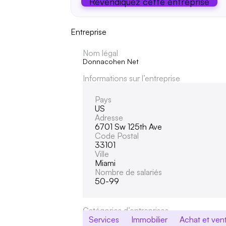
Revendiquez cette entreprise
Entreprise
Nom légal
Donnacohen Net
Informations sur l’entreprise
Pays
US
Adresse
6701 Sw 125th Ave
Code Postal
33101
Ville
Miami
Nombre de salariés
50-99
Catégories d’entreprises
Services
Immobilier
Achat et ven