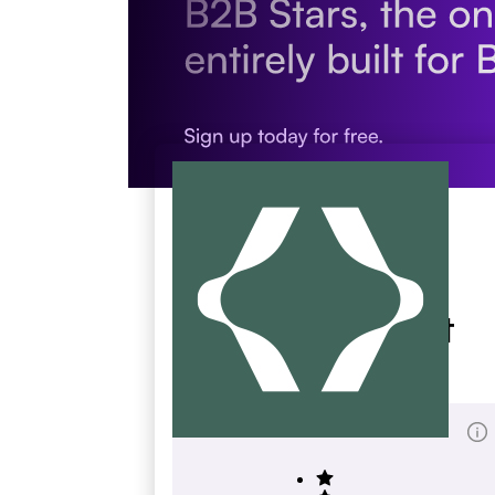
Donnacohen Net
donnacohen.net
Total des évaluations