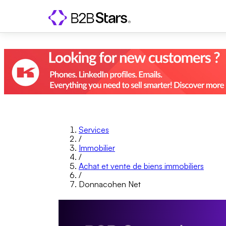
Services
/
Immobilier
/
Achat et vente de biens immobiliers
/
Donnacohen Net