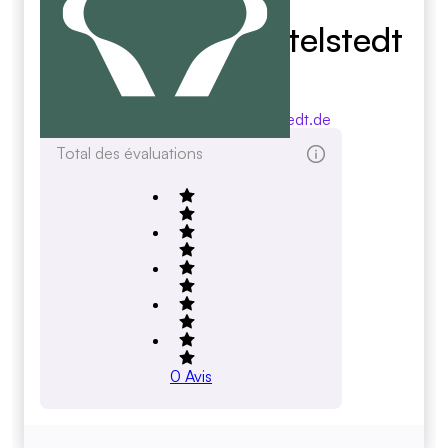
Geflügelhof Hottelstedt
GmbH
gefluegelhof-hottelstedt.de
Total des évaluations
0
Avis