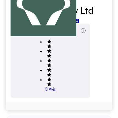
Kerr'S Bakery Ltd
kerrsbakery.com
Total des évaluations
0
Avis