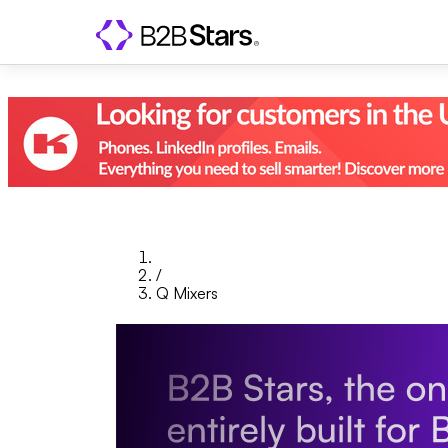
/
Q Mixers