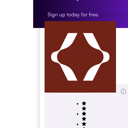
Q Mixers
qmixers.com
Total des évaluations