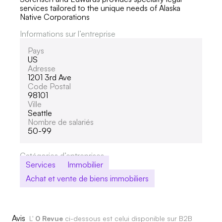
services tailored to the unique needs of Alaska
Native Corporations
Informations sur l’entreprise
Pays
US
Adresse
1201 3rd Ave
Code Postal
98101
Ville
Seattle
Nombre de salariés
50-99
Catégories d’entreprises
Services
Immobilier
Achat et vente de biens immobiliers
Avis
L'
0 Revue
ci-dessous est celui disponible sur B2B