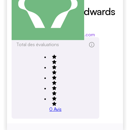
Sorensen And Edwards
Ps
sorensenandedwards.com
Total des évaluations
0
Avis