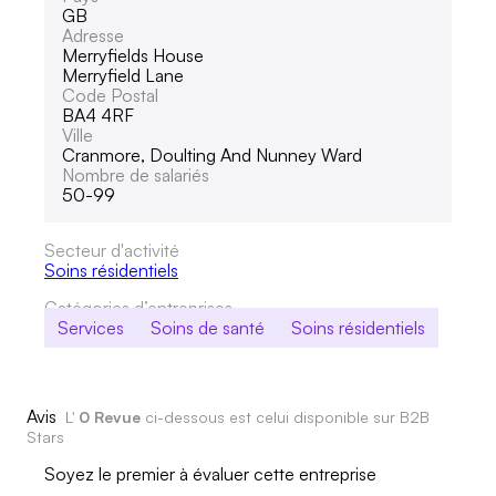
GB
Adresse
Merryfields House
Merryfield Lane
Code Postal
BA4 4RF
Ville
Cranmore, Doulting And Nunney Ward
Nombre de salariés
50-99
Secteur d'activité
Soins résidentiels
Catégories d’entreprises
Services
Soins de santé
Soins résidentiels
Avis
L'
0 Revue
ci-dessous est celui disponible sur B2B
Stars
Soyez le premier à évaluer cette entreprise