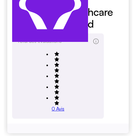
Van Dyk Healthcare
Dragon Ltd
Total des évaluations
0
Avis