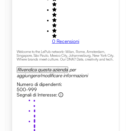
0
Recensioni
Welcome to the LePub network: Milan, Rome, Amsterdam,
Singapore, São Paulo, Mexico City, Johannesburg, New York City.
Where brands meet culture. Our DNA? Data, creativity and tech.
Rivendica questa azienda
per
aggiungere/modificare informazioni
Numero di dipendenti
:
500-999
Segnali di Interesse
: