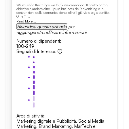
We must do the things we think we cannot do. Il nostro primo
obiettivo è andare oltre il puro business dell’advertising e le
convenzioni della comunicazione, oltre il già visto e già sentito.
Oltre “l...
Read More...
Rivendica questa azienda
per
aggiungere/modificare informazioni
Numero di dipendenti
:
100-249
Segnali di Interesse
:
Area di attività
:
Marketing digitale e Pubblicità
,
Social Media
Marketing
,
Brand Marketing
,
MarTech e