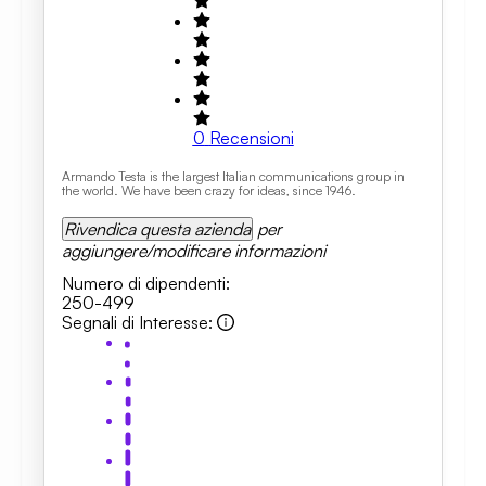
0
Recensioni
Armando Testa is the largest Italian communications group in
the world. We have been crazy for ideas, since 1946.
Rivendica questa azienda
per
aggiungere/modificare informazioni
Numero di dipendenti
:
250-499
Segnali di Interesse
: