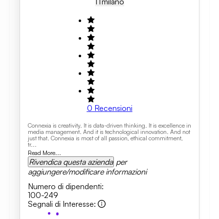
IT
Milano
0
Recensioni
Connexia is creativity. It is data-driven thinking. It is excellence in
media management. And it is technological innovation. And not
just that. Connexia is most of all passion, ethical commitment,
tr...
Read More...
Rivendica questa azienda
per
aggiungere/modificare informazioni
Numero di dipendenti
:
100-249
Segnali di Interesse
: