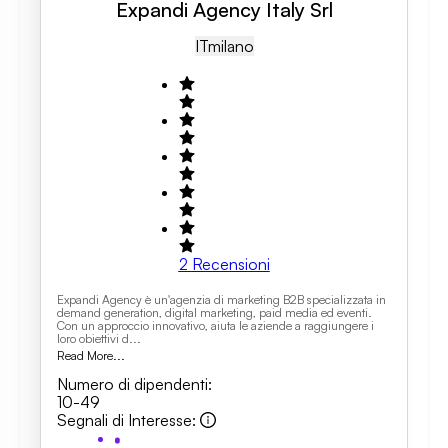
Expandi Agency Italy Srl
IT
Milano
2
Recensioni
Expandi Agency è un'agenzia di marketing B2B specializzata in
demand generation, digital marketing, paid media ed eventi.
Con un approccio innovativo, aiuta le aziende a raggiungere i
loro obiettivi d...
Read More...
Numero di dipendenti
:
10-49
Segnali di Interesse
: