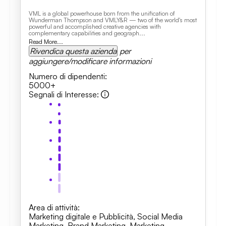
VML is a global powerhouse born from the unification of
Wunderman Thompson and VMLY&R — two of the world's most
powerful and accomplished creative agencies with
complementary capabilities and geograph...
Read More...
Rivendica questa azienda
per
aggiungere/modificare informazioni
Numero di dipendenti
:
5000+
Segnali di Interesse
:
Area di attività
:
Marketing digitale e Pubblicità
,
Social Media
Marketing
,
Brand Marketing
,
Marketing