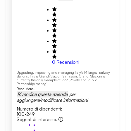
0
Recensioni
Upgrading, improving and managing Italy’s 14 largest railway
stations: this is Grandi Stazioni’s mission. Grandi Stazioni is
currently the only example of PPP (Private and Public
Partnership) managi...
Read More...
Rivendica questa azienda
per
aggiungere/modificare informazioni
Numero di dipendenti
:
100-249
Segnali di Interesse
: