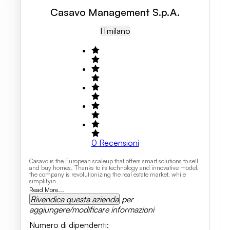
Casavo Management S.p.A.
IT
Milano
0
Recensioni
Casavo is the European scaleup that offers smart solutions to sell
and buy homes. Thanks to its technology and innovative model,
the company is revolutionizing the real estate market, while
simplifyin...
Read More...
Rivendica questa azienda
per
aggiungere/modificare informazioni
Numero di dipendenti
: