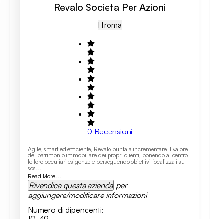
Revalo Societa Per Azioni
IT
Roma
0
Recensioni
Agile, smart ed efficiente, Revalo punta a incrementare il valore
del patrimonio immobiliare dei propri clienti, ponendo al centro
le loro peculiari esigenze e perseguendo obiettivi focalizzati su
sos...
Read More...
Rivendica questa azienda
per
aggiungere/modificare informazioni
Numero di dipendenti
:
10-49