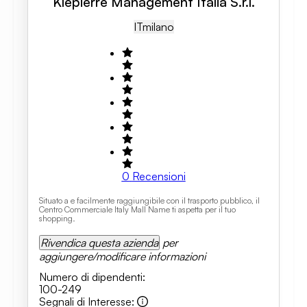
Klepierre Management Italia S.r.l.
IT
Milano
0
Recensioni
Situato a e facilmente raggiungibile con il trasporto pubblico, il
Centro Commerciale Italy Mall Name ti aspetta per il tuo
shopping.
Rivendica questa azienda
per
aggiungere/modificare informazioni
Numero di dipendenti
:
100-249
Segnali di Interesse
: