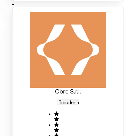
Cbre S.r.l.
IT
Modena