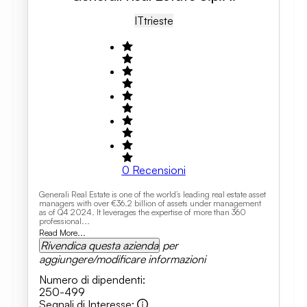
IT
Trieste
0
Recensioni
Generali Real Estate is one of the world’s leading real estate asset
managers with over €36.2 billion of assets under management
as of Q4 2024. It leverages the expertise of more than 360
professional...
Read More...
Rivendica questa azienda
per
aggiungere/modificare informazioni
Numero di dipendenti
:
250-499
Segnali di Interesse
: