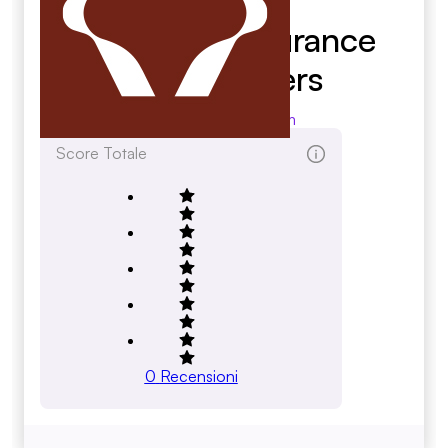
Advanced Insurance
Underwriters
advancedins.com
Score Totale
0
Recensioni