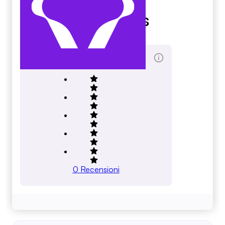
Ajna Labs
ajna.finance
Score Totale
0
Recensioni