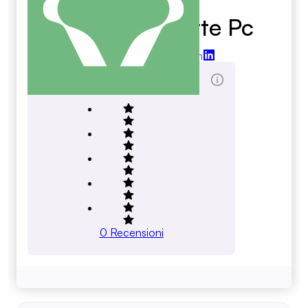
Bailey Duquette Pc
baileyduquette.com
Score Totale
0
Recensioni