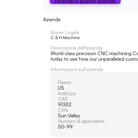
Rivendica questa azienda
Azienda
Nome Legale
C & H Machine
Descrizione dell'azienda
World class precision CNC machining Cali
today to see how our unparalleled cust
Informazioni sull'azienda
Paese
US
Indirizzo
CAP
91352
Città
Sun Valley
Numero di dipendenti
50-99