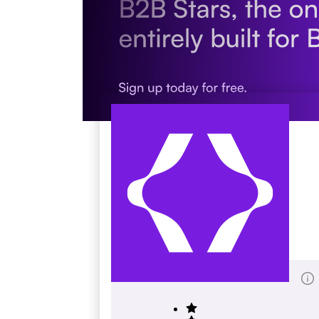
C & H Machine
c-hmachine.com
Score Totale