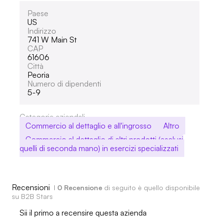
Paese
US
Indirizzo
741 W Main St
CAP
61606
Città
Peoria
Numero di dipendenti
5-9
Categorie aziendali
Commercio al dettaglio e all'ingrosso
Altro
Commercio al dettaglio di altri prodotti (esclusi
quelli di seconda mano) in esercizi specializzati
Recensioni
I
0 Recensione
di seguito è quello disponibile
su B2B Stars
Sii il primo a recensire questa azienda