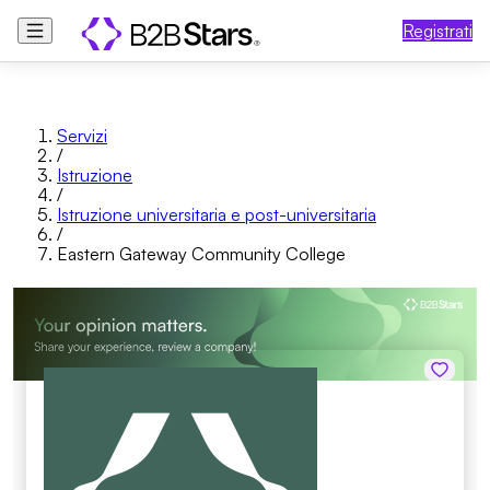
Registrati
Servizi
/
Istruzione
/
Istruzione universitaria e post-universitaria
/
Eastern Gateway Community College