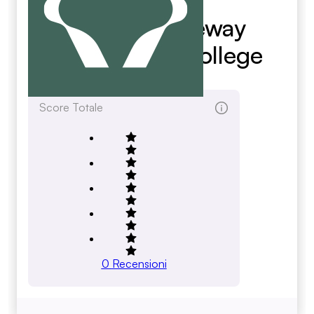
Eastern Gateway
Community College
egcc.edu
Score Totale
0
Recensioni