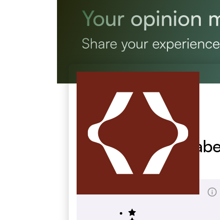
Gebr. Haupt Inhabe
haupt-hh.de
Score Totale