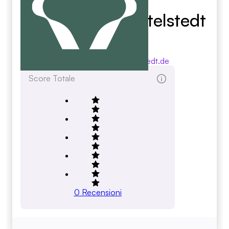
Geflügelhof Hottelstedt
GmbH
gefluegelhof-hottelstedt.de
Score Totale
0
Recensioni