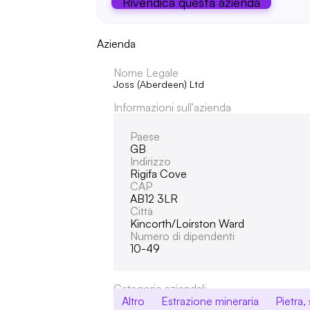
Rivendica questa azienda
Azienda
Nome Legale
Joss (Aberdeen) Ltd
Informazioni sull'azienda
Paese
GB
Indirizzo
Rigifa Cove
CAP
AB12 3LR
Città
Kincorth/loirston Ward
Numero di dipendenti
10-49
Categorie aziendali
Altro
Estrazione mineraria
Pietra, 