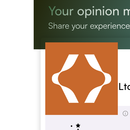
Joss (Aberdeen) Lt
leiths-group.co.uk
Score Totale