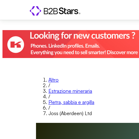
Altro
/
Estrazione mineraria
/
Pietra, sabbia e argilla
/
Joss (Aberdeen) Ltd