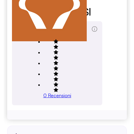
Restuval Sl
Score Totale
0
Recensioni