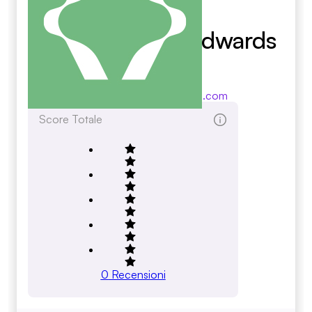
Sorensen And Edwards
Ps
sorensenandedwards.com
Score Totale
0
Recensioni