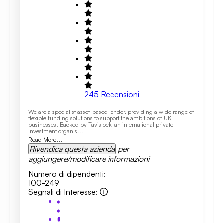
245
Recensioni
We are a specialist asset-based lender, providing a wide range of
flexible funding solutions to support the ambitions of UK
businesses. Backed by Tavistock, an international private
investment organis...
Read More...
Rivendica questa azienda
per
aggiungere/modificare informazioni
Numero di dipendenti
:
100-249
Segnali di Interesse
: