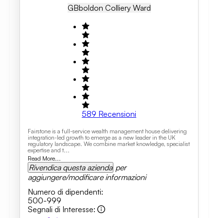
GB
Boldon Colliery Ward
589
Recensioni
Fairstone is a full-service wealth management house delivering
integration-led growth to emerge as a new leader in the UK
regulatory landscape. We combine market knowledge, specialist
expertise and t...
Read More...
Rivendica questa azienda
per
aggiungere/modificare informazioni
Numero di dipendenti
:
500-999
Segnali di Interesse
: