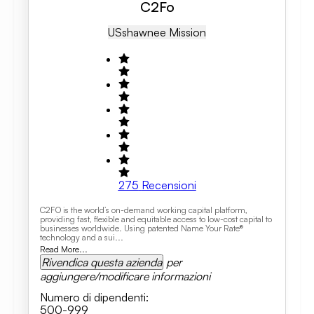
C2Fo
US
Shawnee Mission
275
Recensioni
C2FO is the world’s on-demand working capital platform,
providing fast, flexible and equitable access to low-cost capital to
businesses worldwide. Using patented Name Your Rate®
technology and a sui...
Read More...
Rivendica questa azienda
per
aggiungere/modificare informazioni
Numero di dipendenti
:
500-999