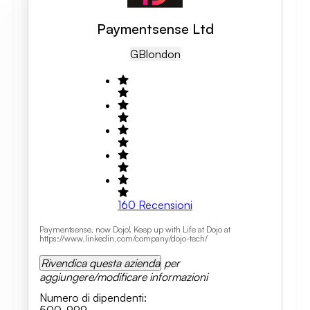
Paymentsense Ltd
GB
London
160
Recensioni
Paymentsense, now Dojo! Keep up with Life at Dojo at
https://www.linkedin.com/company/dojo-tech/
Rivendica questa azienda
per
aggiungere/modificare informazioni
Numero di dipendenti
: