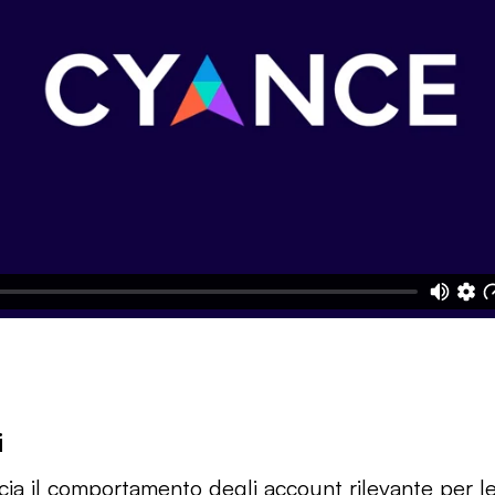
i
cia il comportamento degli account rilevante per le t